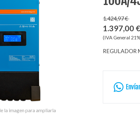
100A/4
1.424,97 €
1.397,00 
(IVA General 21%
REGULADOR M
Envía
e la imagen para ampliarla