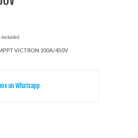
50V
€
 incluido)
PPT VICTRON 100A/450V
nos un Whatsapp