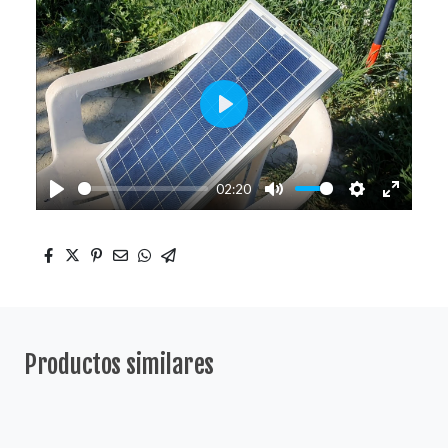
fullscr
Play
02:20
Play
Mute
Settings
Enter
fullscr
Productos similares